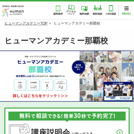
デジタル
MENU
パンフ
資料請求
無料体験
無料相談
LINE相談
ヒューマンアカデミーTOP
ヒューマンアカデミー那覇校
ヒューマンアカデミー那覇校
講座説明会
に行ってみる