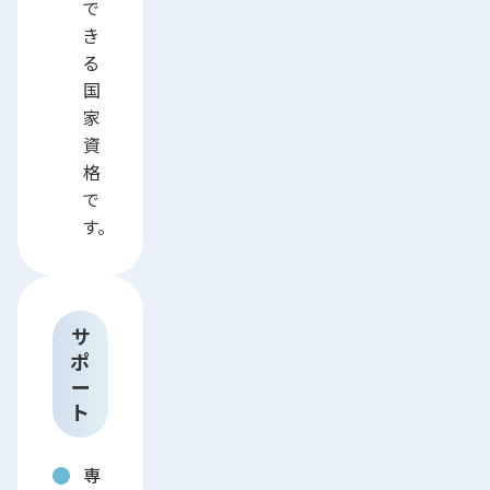
で
き
る
国
家
資
格
で
す。
サ
ポ
ー
ト
専