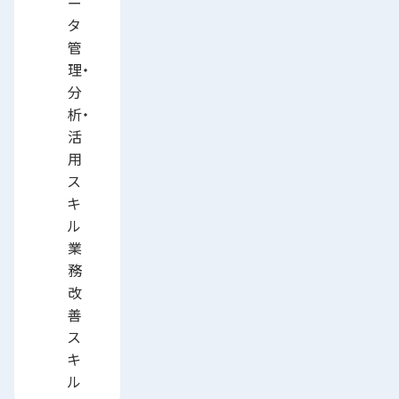
ー
タ
管
理・
分
析・
活
用
ス
キ
ル
業
務
改
善
ス
キ
ル