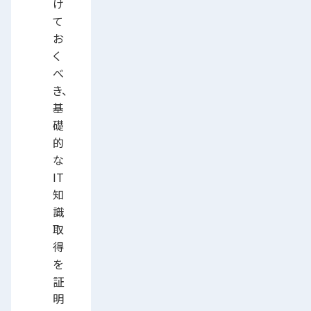
け
て
お
く
べ
き、
基
礎
的
な
IT
知
識
取
得
を
証
明