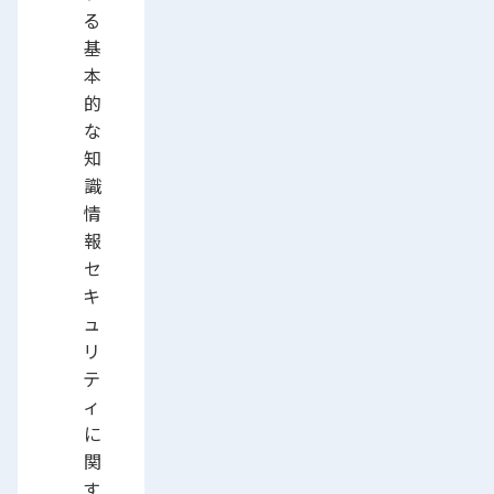
る
基
本
的
な
知
識
情
報
セ
キ
ュ
リ
テ
ィ
に
関
す