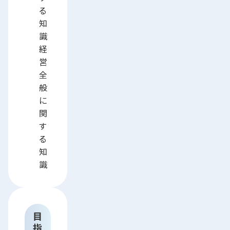
る
知
識
経
営
全
般
に
関
す
る
知
識
目
指