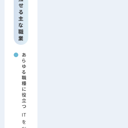
せ
る
主
な
職
業
あ
ら
ゆ
る
職
種
に
役
立
つ
IT
を