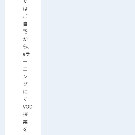
た
は
ご
自
宅
か
ら、
eラ
ー
ニ
ン
グ
に
て
VOD
授
業
を