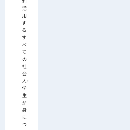
利
活
用
す
る
す
べ
て
の
社
会
人・
学
生
が
身
に
つ