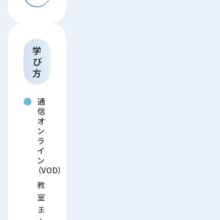
学
び
方
通
信
オ
ン
ラ
イ
ン
（VOD）
教
室
ま