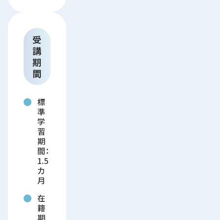
受
講
期
間
標
準
学
習
期
間：
1.5
カ
月
在
籍
期