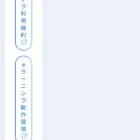
グ
利
用
規
約
e
ラ
ー
ニ
ン
グ
動
作
環
境