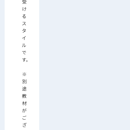
受
け
る
ス
タ
イ
ル
で
す。
※
別
途
教
材
が
ご
ざ