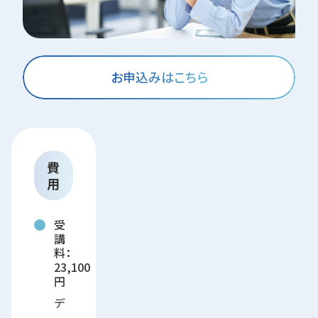
お申込みはこちら
費
用
受
講
料：
23,100
円
デ