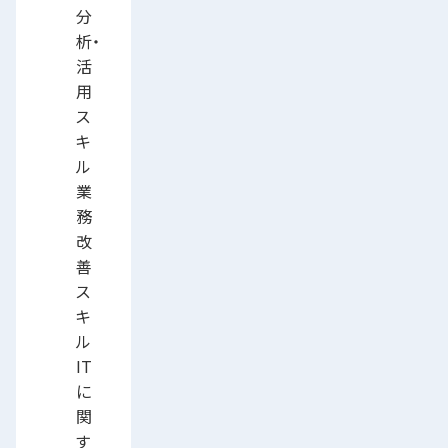
分
析・
活
用
ス
キ
ル
業
務
改
善
ス
キ
ル
IT
に
関
す