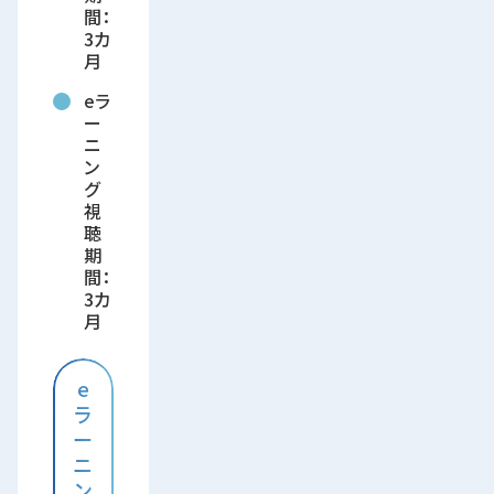
間：
3カ
月
eラ
ー
ニ
ン
グ
視
聴
期
間：
3カ
月
e
ラ
ー
ニ
ン