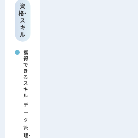
資
格・
ス
キ
ル
獲
得
で
き
る
ス
キ
ル
デ
ー
タ
管
理・