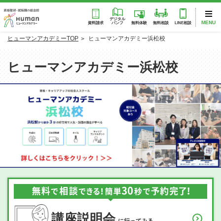
デジタル
MENU
パンフ
資料請求
無料体験
無料相談
LINE相談
ヒューマンアカデミーTOP
ヒューマンアカデミー浜松校
ヒューマンアカデミー浜松校
講座説明会
に行ってみる