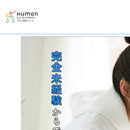
AI×動画クリエイター講座
- 特長
- カリキュラム
完全未経験
からでも