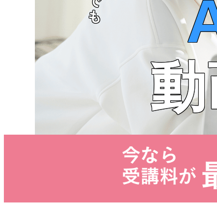
A
動
AIを、あな