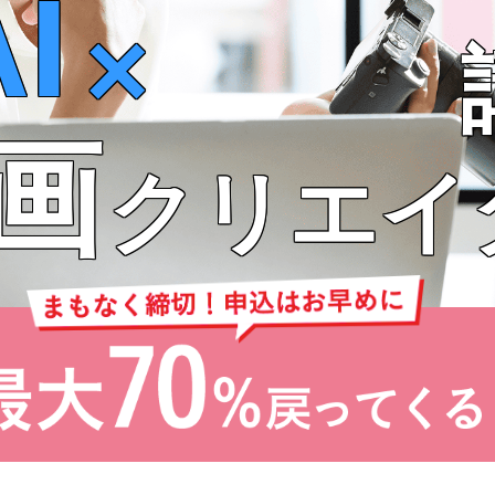
I
×
画
クリエイ
たの創造力を形にする
「最強のパートナ