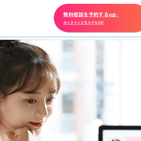
無料相談を予約する
対面・
オンラインどちらでもOK!
- 開講校舎
- 講師紹介
- 受講料
- FAQ