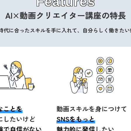
Features
AI×動画クリエイター講座
の特長
時代に合った
スキルを手に入れて、
自分らしく
働きたい!
なことを
動画スキルを身につけて
にしたいけど
SNSをもっと
験で自信がない
魅力的に発信
したい