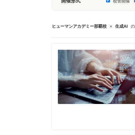
開催形式
校舎開催
ヒューマンアカデミー那覇校
×
生成AI
の