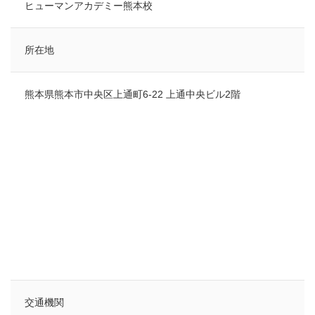
ヒューマンアカデミー熊本校
所在地
熊本県熊本市中央区上通町6-22 上通中央ビル2階
検索
交通機関