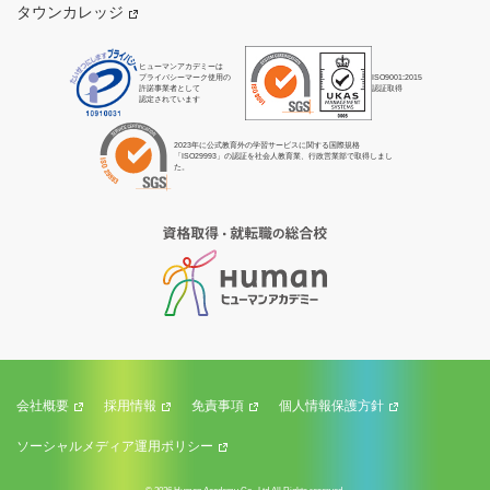
タウンカレッジ
ヒューマンアカデミーは
プライバシーマーク使用の
ISO9001:2015
許諾事業者として
認証取得
認定されています
2023年に公式教育外の学習サービスに関する国際規格
「ISO29993」の認証を社会人教育業、行政営業部で取得しまし
た。
会社概要
採用情報
免責事項
個人情報保護方針
ソーシャルメディア運用ポリシー