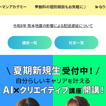
気軽に♪
💫なりたい自分を本気で考えてみませんか？
💯
令和8年 熊本地震の影響による配送遅延について
講座一覧
校舎一覧