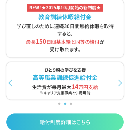
NEW！★2025年10月開始の新制度★
教育訓練休暇給付金
学び直しのために連続30日間無給休暇を取得
すると、
150
最長
日間基本給と同等の給付
が
受け取れます。
厚生労働省指定講座でスキルアップ
一般教育訓練給付制度
20
10
受講費用の
%最大
万円を支給
給付制度詳細はこちら