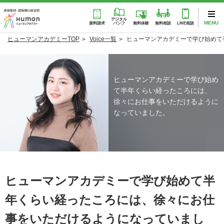
デジタル
MENU
パンフ
資料請求
無料体験
無料相談
LINE相談
ヒューマンアカデミーTOP
Voice一覧
ヒューマンアカデミーで学び始めて
ヒューマンアカデミーで学び始め
て半年くらい経ったころには、
徐々にお仕事をいただけるように
なっていました。
ヒューマンアカデミーで学び始めて半
年くらい経ったころには、徐々にお仕
事をいただけるようになっていまし