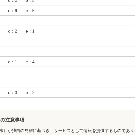
3 d：2 e：5
4 d：9 e：5
2 d：2 e：1
3 d：1 e：4
4 d：3 e：2
ての注意事項
株）が独自の見解に基づき、サービスとして情報を提供するものであり