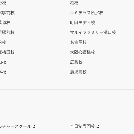
台校
柏校
宮駅前校
エミテラス所沢校
葉原校
町田モディ校
浜駅前校
マルイファミリー溝口校
松校
名古屋校
阪梅田校
大阪心斎橋校
山校
広島校
本校
鹿児島校
ルチャースクール
全日制専門校