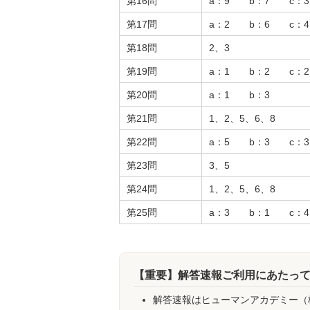
第16問
a：9 b：7 c：
第17問
a：2 b：6 c：
第18問
2、3
第19問
a：1 b：2 c：
第20問
a：1 b：3
第21問
1、2、5、6、8
第22問
a：5 b：3 c：
第23問
3、5
第24問
1、2、5、6、8
第25問
a：3 b：1 c：
【重要】解答速報ご利用にあたっ
解答速報はヒューマンアカデミー（