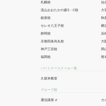
札幌校
仙
流山おおたかの森S・C校
大
銀座校
秋
セレオ八王子校
横
静岡校
浜
京都四条烏丸校
大
神戸三宮校
岡
福岡校
熊
パートナースクール一覧
久留米教室
グループ校
通信講座
カ