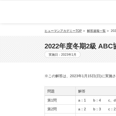
ヒューマンアカデミーTOP
解答速報一覧
2
2022年度冬期2級 A
実施日：2023年1月
※この解答は、2023年1月15日(日)に実
問題
解答
第1問
a：1 b：4 c、d
第2問
a：2 b：3 c：