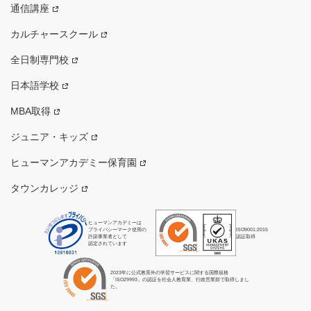
通信講座
カルチャースクール
全日制専門校
日本語学校
MBA取得
ジュニア・キッズ
ヒューマンアカデミー保育園
タウンカレッジ
ヒューマンアカデミーは
プライバシーマーク使用の
ISO9001:2015
許諾事業者として
認証取得
認定されています
2023年に公式教育外の学習サービスに関する国際規格
「ISO29993」の認証を社会人教育業、行政営業部で取得しまし
た。