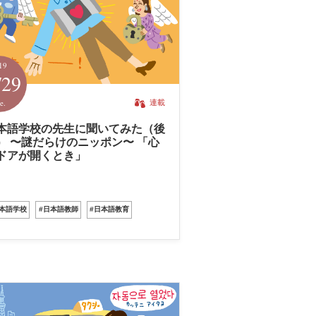
19
/29
e.
連載
本語学校の先生に聞いてみた（後
） 〜謎だらけのニッポン〜 「心
ドアが開くとき」
日本語学校
#日本語教師
#日本語教育