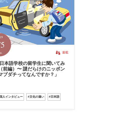
19
/5
u.
連載
 日本語学校の留学生に聞いてみ
（前編）〜 謎だらけのニッポン
マブダチってなんですか？」
外国人インタビュー
#文化の違い
#日本語