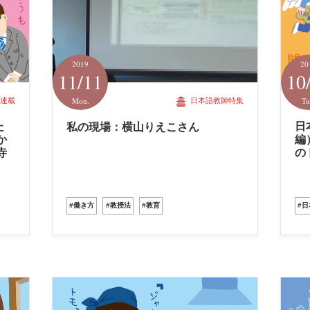
2019
20
11/11
10
Mon.
Tu
連載
日本語教師特集
た
日
私の現場：横山りえこさん
か
編
寺
の
#働き方
#教授法
#教育
#