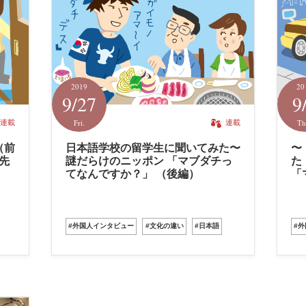
2019
20
9/27
9
Fri.
Th
連載
連載
（前
日本語学校の留学生に聞いてみた〜
〜
先
謎だらけのニッポン 「マブダチっ
た
」
てなんですか？」 （後編）
「
#外国人インタビュー
#文化の違い
#日本語
#