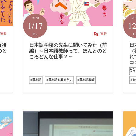
2020
20
1/17
12
Fri.
Fr
連載
連載
（後
日本語学校の先生に聞いてみた（前
日
のと
編）～日本語教師って、ほんとのと
（
ころどんな仕事？～
れ
コ
い
#
#日本語
#日本語を教えたい
#日本語教師
#