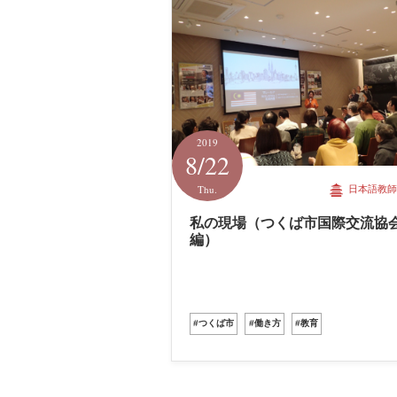
2019
8/22
Thu.
日本語教師
私の現場（つくば市国際交流協
編）
#つくば市
#働き方
#教育