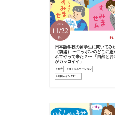
2019
11/22
Fri.
日本語学校の留学生に聞いてみ
（前編） 〜ニッポンのどこに惹
れてやって来た？〜 「自然とお
がカッコイイ」
#お寺
#コミュニケーション
#外国人インタビュー