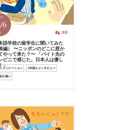
19
/6
i.
連載
本語学校の留学生に聞いてみた
後編） 〜ニッポンのどこに惹か
てやって来た？〜 「バイト先の
ンビニで感じた。日本人は優し
！」
コミュニケーション
#外国人インタビュー
文化の違い