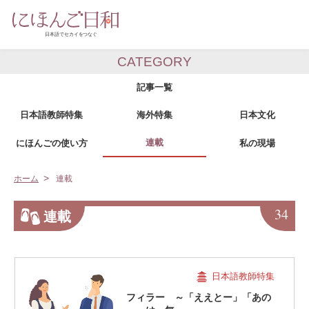
CATEGORY
記事一覧
日本語教師特集
海外特集
日本文化
連載
にほんごの使い方
私の現場
ホーム
連載
34
連載
日本語教師特集
フィラー ～「ええとー」「あの