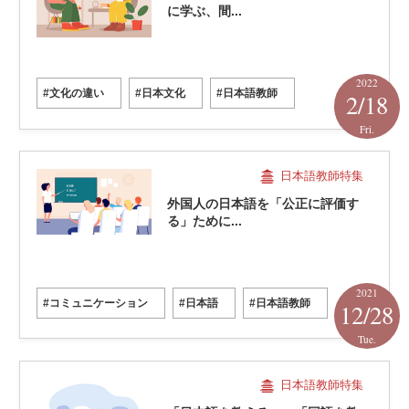
に学ぶ、間...
2022
#文化の違い
#日本文化
#日本語教師
2/18
Fri.
日本語教師特集
外国人の日本語を「公正に評価す
る」ために...
2021
#コミュニケーション
#日本語
#日本語教師
12/28
Tue.
日本語教師特集