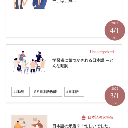
ー」は、無...
2022
4/1
Fri.
Uncategorized
学習者に気づかされる日本語 ～ど
んな動詞...
2022
##動詞
#＃日本語教師
#日本語
3/1
Tue.
日本語教師特集
日本語の矛盾？「忙しいでした」