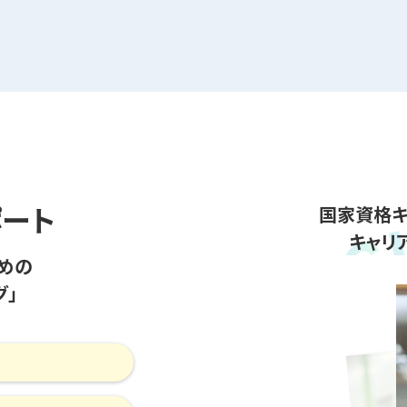
ポート
国家資格キ
キャリ
めの
グ」