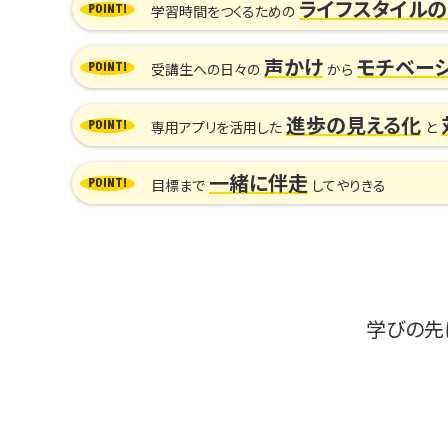
ライフスタイル
学習時間をつくるための
声かけ
モチベー
受講生への日々の
から
進歩の見える化
専用アプリを活用した
と
一緒に伴走
目標まで
してやりきる
学びの先