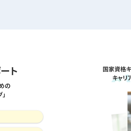
ポート
国家資格キ
キャリ
めの
グ」