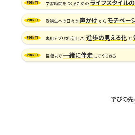
ライフスタイル
学習時間をつくるための
声かけ
モチベー
受講生への日々の
から
進歩の見える化
専用アプリを活用した
と
一緒に伴走
目標まで
してやりきる
学びの先