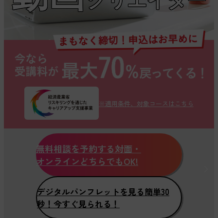
クリエイター
AIを、あなたの創造力を形にする
「最強のパートナー」にします
※適用条件、対象コースはこちら
無料相談を予約する
対面・
オンラインどちらでもOK!
デジタル
パンフレットを見る
簡単30
秒！今すぐ見られる！