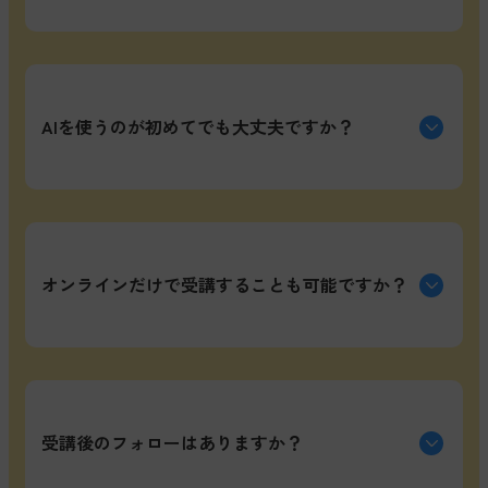
はい、大丈夫です。このプログラムは完全な初心者
向けに設計されています。AIの基礎から動画編集の
AIを使うのが初めてでも大丈夫ですか？
実務まで、段階的に学べるカリキュラムになってお
り、講師とチューターが常にサポートします。分か
らないことがあれば、いつでも質問できる環境が整
っています。
もちろんです。AIツールは使い方さえ分かれば、誰
でも簡単に扱えます。ChatGPTやAI画像生成ツール
オンラインだけで受講することも可能ですか？
の具体的な使い方を、実例を交えて丁寧に教えま
す。複雑な技術的な背景は不要で、実務的な活用方
法に焦点を当てているので、安心して学べます。
はい、可能です。全国の校舎で対面受講もできます
し、オンラインのみでの受講も選べます。ただし対
受講後のフォローはありますか？
面では集中できる環境とチューターのサポートが得
られるため、多くの受講生が活用しています。自分