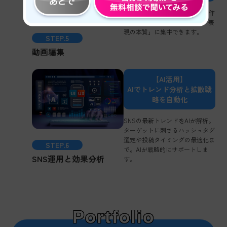
色調補正や音響、面倒なカット作
業をAIがアシスト。あなたは「表
現の本質」に集中できます。
STEP.5
動画編集
【AI活用】
AIでトレンド分析と拡散戦
略を自動化
SNSの最新トレンドをAIが解析。
ターゲットに刺さるハッシュタグ
選定や投稿タイミングの最適化ま
STEP.6
で。AIが戦略的にサポートしま
SNS運用と効果分析
す。
Portfolio