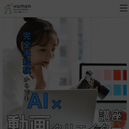
M
完全未経験
からでも
AI
×
講座
動画