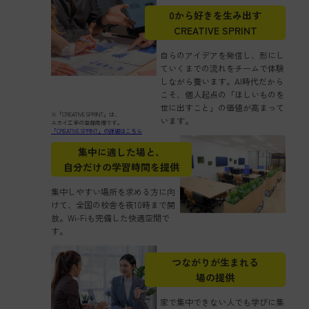
0から好きを生み出す
CREATIVE SPRINT
自らのアイデアを発信し、形にし
ていくまでの流れをチームで体験
しながら養います。AI時代だから
こそ、個人起点の「ほしいものを
世に出すこと」の価値が高まって
※「CREATIVE SPRINT」は、
います。
ユカイ工学の登録商標です。
「CREATIVE SPRINT」の詳細はこちら
集中に適した場と、
自分だけの学習時間を提供
集中しやすい場所を求める方に向
けて、全国の校舎を夜10時まで開
放。Wi-Fiも完備した快適空間で
す。
つながりが生まれる
場の提供
家で集中できない人でも学びに集