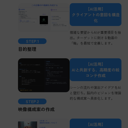
【AI活用】
クライアントの意図を構造
化
複雑な要望からAIが重要項目を抽
出。ターゲットに刺さる動画の
STEP.1
「軸」を最短で定義します。
目的整理
【AI活用】
AIと共創する、高精度の絵
コンテ作成
シーンの流れや演出アイデアをAI
と壁打ち。脳内のビジョンを理論
的な構成案へ具体化します。
STEP.2
映像構成案の作成
【AI活用】