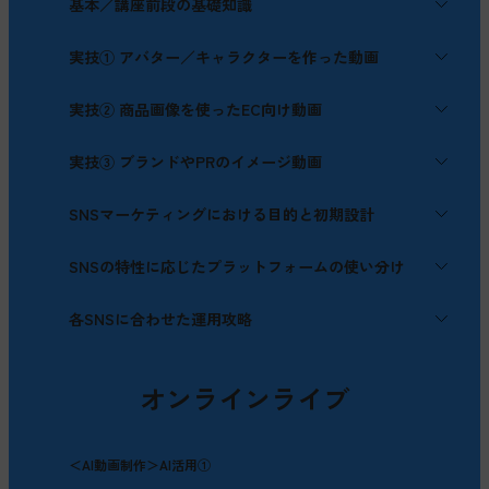
基本／講座前段の基礎知識
動画ニーズの拡大と編集アプリの種類解説
実技① アバター／キャラクターを作った動画
SNS動画のトレンド
生成AIの基本（種類、プロセス、クレジット、得意・
生成AIでキャラクター画像を生成する
実技② 商品画像を使ったEC向け動画
苦手）
動画生成AIを使用して、生成したキャラクターを動か
し動画素材化する
生成AIで商品情報を要約し、USP抽出と動画の構成・
実技③ ブランドやPRのイメージ動画
Adobe Expressで素材を構成し、テロップ（字幕）を
テロップを作成
挿入して完成させる
商品画像の加工と動画化
生成AIで構成案・演出プラン・絵コンテを作成
SNSマーケティングにおける目的と初期設計
作成した構成通りに編集し、エフェクトを重ねて「賑
絵コンテに従い、画像と動画を生成（AI生成物の一貫
やかし」を表現
性向上スキル習得）
SNS運用の目的整理
SNSの特性に応じたプラットフォームの使い分け
AIを用いてサービスロゴを作成
KPI設計
Adobe Expressで編集を完了させ、動画のイメージに
カスタマージャーニーの理解
Instagram
合った音楽を合わせる
各SNSに合わせた運用攻略
ターゲット
TikTok
ペルソナ設計
Instagram
使用プラットフォーム設計
TikTok
オンラインライブ
＜AI動画制作＞AI活用①