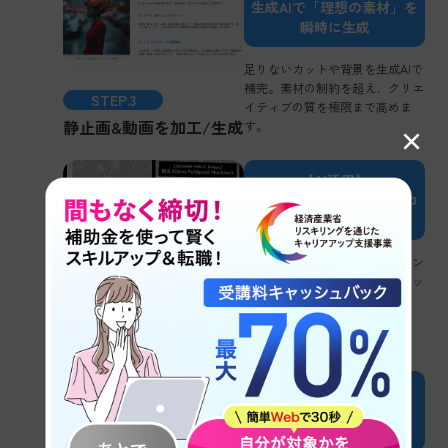
生成AIで「理想の素材」を
瞬時に生成
足りないカットや背景を生成AIで
補完。素材の制約を超え、クリエ
STEP.3
イティブの質を極限まで高めま
静止画&動画を加工/生成
す。
×
【AI活用】
AIで心に刺さる脚本とテロ
ップを作成
視聴者の心理を突くナレーション
原稿や、インパクトのあるテロッ
プ案をAIが瞬時に提案します。
STEP.4
テキストデータを生成
【AI活用】
AIを編集のアシスタント
に。実装を加速