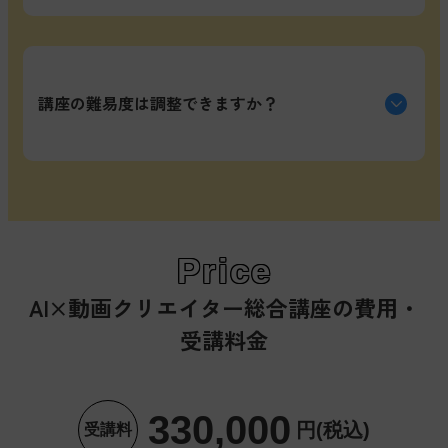
のライフスタイルに合わせて選択してください。
充実しています。受講終了後も、キャリア相談や技
術的な質問に対応します。学んだスキルを実務に活
講座の難易度は調整できますか？
かす過程で、新たな課題が出てくることもありま
す。そうした場面でも、講師やキャリアコーチが伴
走し、あなたの成長を支援し続けます。
はい、個別対応が可能です。受講開始時に適性診断
を行い、あなたのレベルに合わせたカリキュラムを
提案します。進捗に応じて難易度を調整することも
Price
できるので、無理なく着実にスキルを身につけられ
AI×動画クリエイター総合講座の
費用・
ます。
受講料金
330,000
円(税込)
受講料