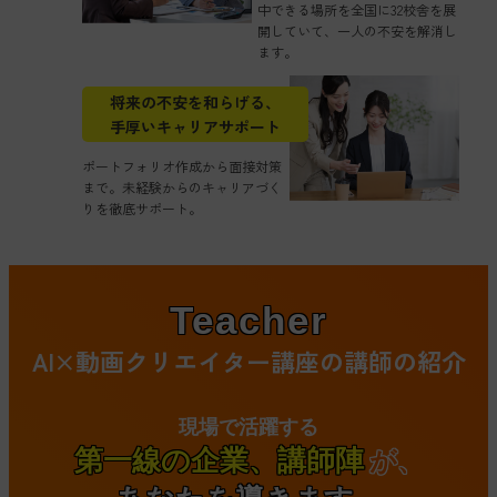
中できる場所を全国に32校舎を展
開していて、一人の不安を解消し
ます。
将来の不安を和らげる、
手厚いキャリアサポート
ポートフォリオ作成から面接対策
まで。未経験からのキャリアづく
りを徹底サポート。
Teacher
AI×動画クリエイター講座の
講師の紹介
現場で活躍する
第一線の企業、講師陣
が、