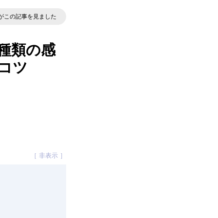
がこの記事を見ました
種類の感
コツ
［ 非表示 ］