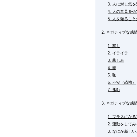
3. 人に対し気
4. 人の意見を
5. 人を頼るこ
2. ネガティブな
1. 怒り
2. イライラ
3. 悲しみ
4. 罪
5. 恥
6. 不安（恐怖）
7. 孤独
3. ネガティブな
1. プラスにな
2. 運動をしてみ
3. なにか新し