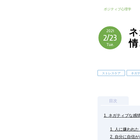
ポジティブ心理学
ネ
2021
2/23
情
Tue.
ストレスケア
ネガ
目次
1. ネガティブな
1. 人に嫌われ
2. 自分に自信