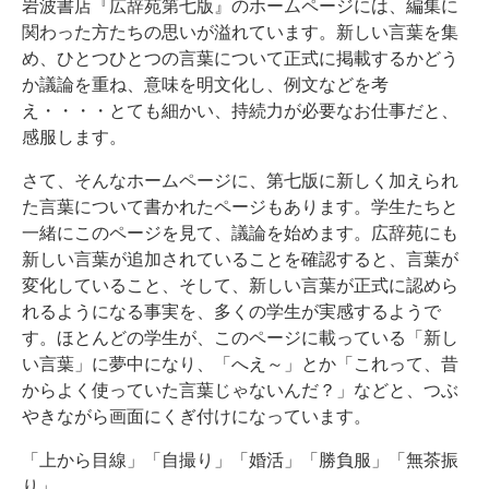
岩波書店『広辞苑第七版』のホームページには、編集に
関わった方たちの思いが溢れています。新しい言葉を集
め、ひとつひとつの言葉について正式に掲載するかどう
か議論を重ね、意味を明文化し、例文などを考
え・・・・とても細かい、持続力が必要なお仕事だと、
感服します。
さて、そんなホームページに、第七版に新しく加えられ
た言葉について書かれたページもあります。学生たちと
一緒にこのページを見て、議論を始めます。広辞苑にも
新しい言葉が追加されていることを確認すると、言葉が
変化していること、そして、新しい言葉が正式に認めら
れるようになる事実を、多くの学生が実感するようで
す。ほとんどの学生が、このページに載っている「新し
い言葉」に夢中になり、「へえ～」とか「これって、昔
からよく使っていた言葉じゃないんだ？」などと、つぶ
やきながら画面にくぎ付けになっています。
「上から目線」「自撮り」「婚活」「勝負服」「無茶振
り」