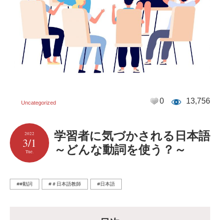
0
13,756
Uncategorized
学習者に気づかされる日本語
2022
3/1
～どんな動詞を使う？～
Tue.
##動詞
#＃日本語教師
#日本語