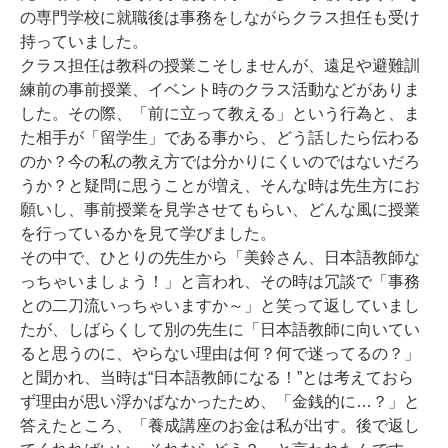
の専門学校に就職後は事務をしながらクラス担任も受け
持っていました。
クラス担任は教科の授業こそしませんが、遠足や避難訓
練前の事前授業、イベント時のクラス活動などがありま
した。その際、「前に立って教える」という行為と、ま
た相手が「留学生」である事から、どう話したら伝わる
のか？今の私の教え方では分かりにくいのではないだろ
うか？と疑問に思うことが増え、そんな時は先生方にお
願いし、事前授業を見学させてもらい、どんな風に授業
を行っているかを見て学びました。
その中で、ひとりの先生から「美鈴さん、日本語教師な
っちゃいましょう！」と言われ、その時は冗談で「事務
との二刀流いっちゃいますか～」と笑って返していまし
たが、しばらくして別の先生に「日本語教師に向いてい
ると思うのに、やらない理由は何？何で迷ってるの？」
と聞かれ、当時は“日本語教師になる！”とは考えておら
ず理由が思い浮かばなかったため、「金銭的に…？」と
答えたところ、「養成講座のお金は私が出す。後で返し