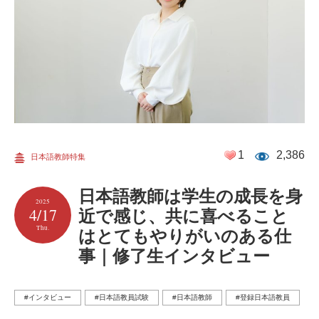
1
2,386
日本語教師特集
日本語教師は学生の成長を身
2025
4/17
近で感じ、共に喜べること
Thu.
はとてもやりがいのある仕
事｜修了生インタビュー
#インタビュー
#日本語教員試験
#日本語教師
#登録日本語教員