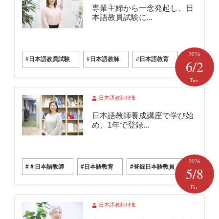
専業主婦から一念発起し、日
本語教員試験に...
2026
#日本語教員試験
#日本語教師
#日本語教育
6/2
Tue.
日本語教師特集
日本語教師養成講座で学び始
め、1年で登録...
2026
#＃日本語教師
#日本語教育
#登録日本語教員
5/8
Fri.
日本語教師特集