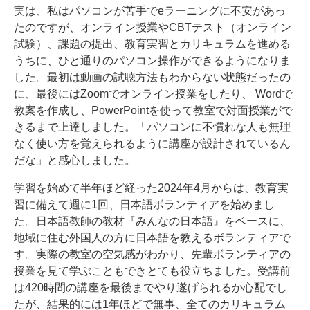
実は、私はパソコンが苦手でeラーニングに不安があっ
たのですが、オンライン授業やCBTテスト（オンライン
試験）、課題の提出、教育実習とカリキュラムを進める
うちに、ひと通りのパソコン操作ができるようになりま
した。最初は動画の試聴方法もわからない状態だったの
に、最後にはZoomでオンライン授業をしたり、 Wordで
教案を作成し、PowerPointを使って教室で対面授業がで
きるまで上達しました。「パソコンに不慣れな人も無理
なく使い方を覚えられるように講座が設計されているん
だな」と感心しました。
学習を始めて半年ほど経った2024年4月からは、教育実
習に備えて週に1回、日本語ボランティアを始めまし
た。日本語教師の教材『みんなの日本語』をベースに、
地域に住む外国人の方に日本語を教えるボランティアで
す。実際の教室の空気感がわかり、先輩ボランティアの
授業を見て学ぶこともできとても役立ちました。受講前
は420時間の講座を最後までやり遂げられるか心配でし
たが、結果的には1年ほどで無事、全てのカリキュラム