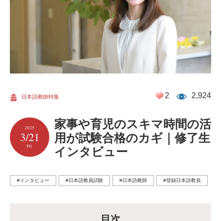
2
2,924
日本語教師特集
家事や育児のスキマ時間の活
2025
3/21
用が試験合格のカギ｜修了生
Fri.
インタビュー
#インタビュー
#日本語教員試験
#日本語教師
#登録日本語教員
目次