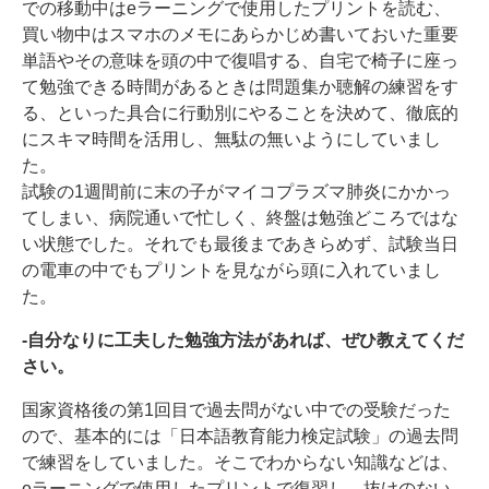
での移動中はeラーニングで使用したプリントを読む、
買い物中はスマホのメモにあらかじめ書いておいた重要
単語やその意味を頭の中で復唱する、自宅で椅子に座っ
て勉強できる時間があるときは問題集か聴解の練習をす
る、といった具合に行動別にやることを決めて、徹底的
にスキマ時間を活用し、無駄の無いようにしていまし
た。
試験の1週間前に末の子がマイコプラズマ肺炎にかかっ
てしまい、病院通いで忙しく、終盤は勉強どころではな
い状態でした。それでも最後まであきらめず、試験当日
の電車の中でもプリントを見ながら頭に入れていまし
た。
-自分なりに工夫した勉強方法があれば、ぜひ教えてくだ
さい。
国家資格後の第1回目で過去問がない中での受験だった
ので、基本的には「日本語教育能力検定試験」の過去問
で練習をしていました。そこでわからない知識などは、
eラーニングで使用したプリントで復習し、抜けのない