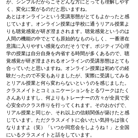
が、シンプルだからこそどんな方にとっても理解しやす
く、変化に繋がるのだと思いますね。
あとはオンラインという受講形態がとてもよかったと感
じています。オンライン授業は学校に通うリアル授業よ
りも聴覚感覚が研ぎ澄まされます。聴覚感覚というのは
人間の機能の中でとても原始的なものらしく、一番潜在
意識に入りやすい感覚なのだそうです。ポジティブ心理
学の授業は自分自身を内省する時間が多くあるので、聴
覚感覚が研ぎ澄まされるオンラインの受講形態はとても
合っていたと思いますね。オンライン授業は初めての経
験だったので不安もありましたが、実際に受講してみる
とリアル授業と何ら変わらないというのを感じました。
クラスメイトとコミュニケーションをとるワークはたく
さんありますし、何よりもトレーナーの方々が全員で安
心安全のクラス作りを行ってくれます。そのおかげで、
リアル授業と同じか、それ以上の信頼関係が築けたと感
じています。ただクラスメイトに会いたい気持ちは強く
なりますよ（笑）「いつか同窓会をしようね！」と全国
にいるクラスメイトと話をしています。