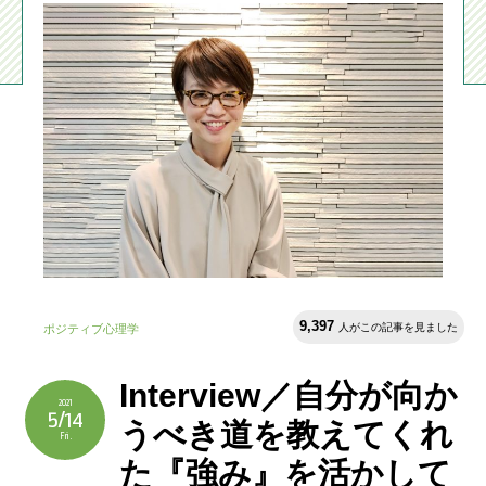
9,397
人がこの記事を見ました
ポジティブ心理学
Interview／自分が向か
2021
5/14
うべき道を教えてくれ
Fri.
た『強み』を活かして