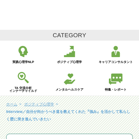
CATEGORY
実践心理学NLP
ポジティブ心理学
キャリアコンサルタント
TA 交流分析
メンタルヘルスケア
特集・レポート
インナーチャイルド
ホーム
ポジティブ心理学
Interview／自分が向かうべき道を教えてくれた『強み』を活かして私らし
く壁に突き進んでいきたい