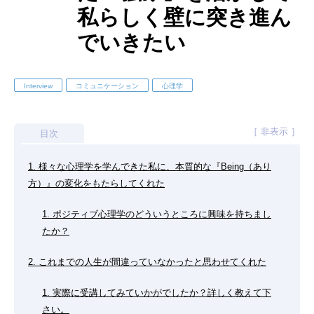
私らしく壁に突き進ん
でいきたい
Interview
コミュニケーション
心理学
［ 非表示 ］
目次
1. 様々な心理学を学んできた私に、本質的な『Being（あり
方）』の変化をもたらしてくれた
1. ポジティブ心理学のどういうところに興味を持ちまし
たか？
2. これまでの人生が間違っていなかったと思わせてくれた
1. 実際に受講してみていかがでしたか？詳しく教えて下
さい。