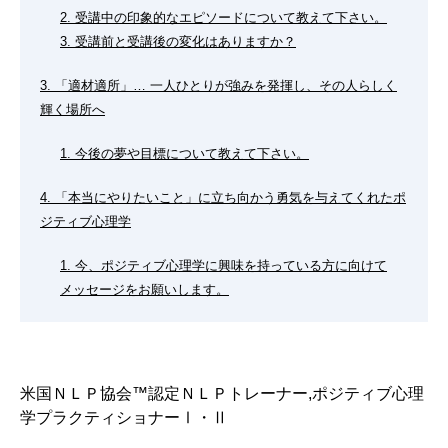
2. 受講中の印象的なエピソードについて教えて下さい。
3. 受講前と受講後の変化はありますか？
3. 「適材適所」… 一人ひとりが強みを発揮し、その人らしく
輝く場所へ
1. 今後の夢や目標について教えて下さい。
4. 「本当にやりたいこと」に立ち向かう勇気を与えてくれたポ
ジティブ心理学
1. 今、ポジティブ心理学に興味を持っている方に向けて
メッセージをお願いします。
米国ＮＬＰ協会™認定ＮＬＰトレーナー,ポジティブ心理
学プラクティショナーⅠ・Ⅱ