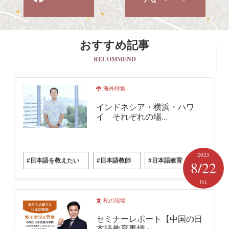
おすすめ記事
RECOMMEND
海外特集
インドネシア・横浜・ハワ
イ それぞれの場...
2025
#日本語を教えたい
#日本語教師
#日本語教育
8/22
Fri.
私の現場
セミナーレポート【中国の日
本語教育事情～...