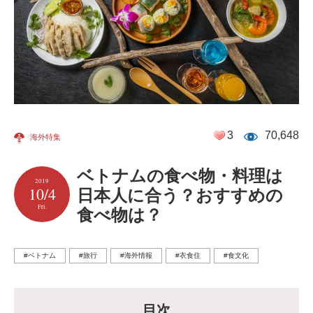
3
70,648
海外特集
ベトナムの食べ物・料理は
2019
10/4
日本人に合う？おすすめの
Fri.
食べ物は？
#ベトナム
#旅行
#海外情報
#衣食住
#食文化
目次