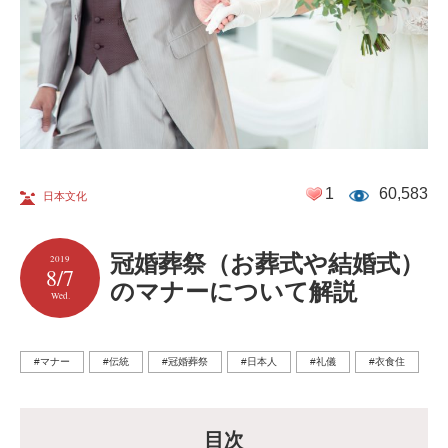
1
60,583
日本文化
冠婚葬祭（お葬式や結婚式）
2019
8/7
のマナーについて解説
Wed.
#マナー
#伝統
#冠婚葬祭
#日本人
#礼儀
#衣食住
目次