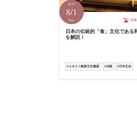
2019
8/1
Thu.
日本
日本の伝統的「食」文化である
を解説！
#ユネスコ無形文化遺産
#伝統
#日本文化