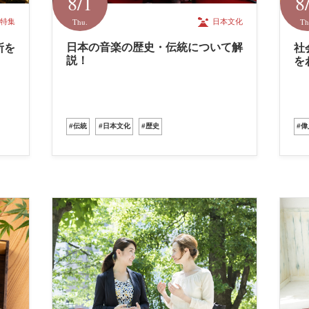
8/1
8
Thu.
Th
日本文化
特集
日本の音楽の歴史・伝統について解
所を
社
説！
を
#伝統
#日本文化
#歴史
#偉