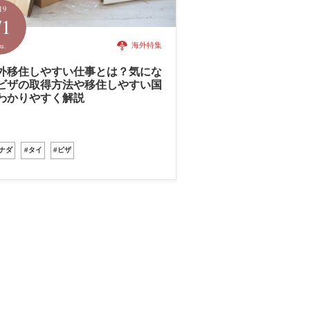
19
/1
u.
海外特集
外移住しやすい仕事とは？気にな
ビザの取得方法や移住しやすい国
わかりやすく解説
カナダ
#タイ
#ビザ