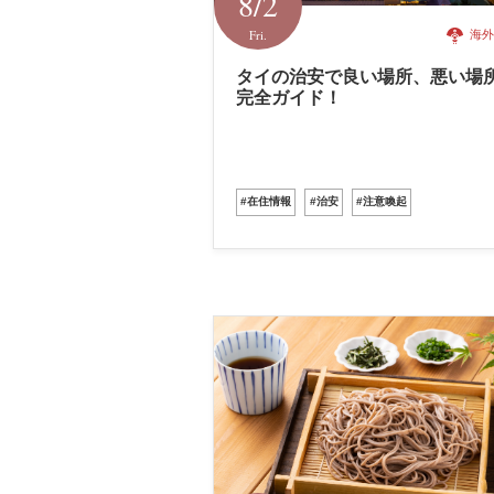
8/2
Fri.
海外
タイの治安で良い場所、悪い場
完全ガイド！
#在住情報
#治安
#注意喚起