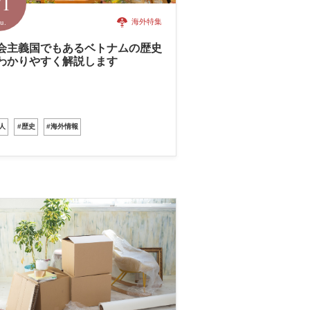
/1
u.
海外特集
会主義国でもあるベトナムの歴史
わかりやすく解説します
人
#歴史
#海外情報