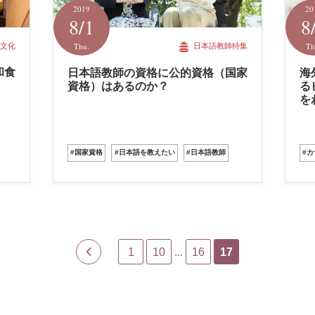
2019
20
8/1
8
Thu.
Th
文化
日本語教師特集
和食
日本語教師の資格に公的資格（国家
海
資格）はあるのか？
る
を
#国家資格
#日本語を教えたい
#日本語教師
#
1
10
...
16
17