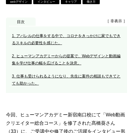
webデザイン
インタビュー
キャリア
働き方
［ 非表示 ］
目次
1. アパレルの仕事をする中で、コロナをきっかけに家でもでき
るスキルの必要性を感じた。
2. ヒューマンアカデミーからの提案で、Webデザインと動画編
集を学び仕事の幅を広げることを決意。
3. 仕事も受けられるようになり、先生に案件の相談もできてと
ても助かった。
今回、ヒューマンアカデミー新宿南口校にて「Web動画
クリエイター総合コース」を修了された髙橋葵さん
（33）に、ご受講中や修了後のご活躍をインタビュー形