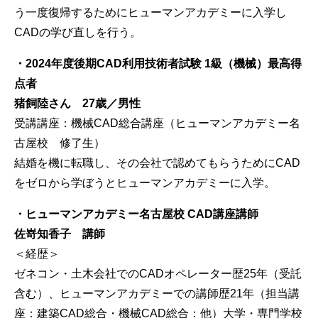
う一度復帰するためにヒューマンアカデミーに入学し
CADの学び直しを行う。
・2024
年度後期CAD
利用技術者試験 1
級（機械）最高得
点者
猪飼陸さん 27
歳／男性
受講講座：機械CAD総合講座（ヒューマンアカデミー名
古屋校 修了生）
結婚を機に転職し、その会社で認めてもらうためにCAD
をゼロから学ぼうとヒューマンアカデミーに入学。
・ヒューマンアカデミー名古屋校 CAD
講座講師
佐嵜知香子 講師
＜経歴＞
ゼネコン・土木会社でのCADオペレーター歴25年（受託
含む）、ヒューマンアカデミーでの講師歴21年（担当講
座：建築CAD総合・機械CAD総合：他）大学・専門学校