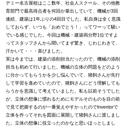
デミー名古屋校はここ数年、社会人スクール、その他教
育部門で最高得点者を何回か輩出していて、機械が3回
連続、建築は1年ぶりの4回目でした。私自身は全く意識
しておらず、いつも「おめでとう！」ってワーって騒い
でいる感じでした。今回は機械・建築両分野1位ですよ
ってスタッフさんから聞いてまず驚き、じわじわきて、
汗かいて・・・喜びました。
実は今までは、建築の添削担当だったので、機械の添削
担当も初めて行いました。機械の立体の問題をどのよう
に分かってもらうかを少し悩んでいて、猪飼さんが先行
して学習を進めていたので、猪飼さんにどう理解しても
らうかを意識して考えていました。私も以前そうでした
が、立体の想像に慣れるためにモデルそのものを目の前
で見て把握するのが一番覚えやすかったのでInventorで
立体を作ってそれを図面に展開して猪飼さんに渡しまし
た。立体の想像に役立ったのかなと思いほっとしまし