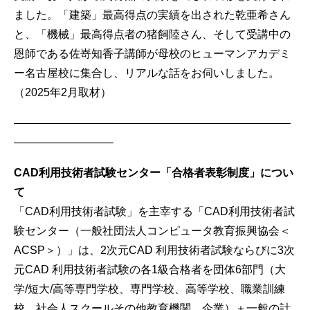
ました。「建築」最高得点の実績を出された乾亜希さん
と、「機械」最高得点者の猪飼陸さん、そして受講中の
恩師である佐嵜知香子講師が母校のヒューマンアカデミ
ー名古屋校に集合し、リアルな話をお伺いしました。
（2025年2月取材）
—————————————————————————
—————————
CAD
利用技術者試験センター「合格者表彰制度」につい
て
「CAD利用技術者試験」を主宰する「CAD利用技術者試
験センター（一般社団法人コンピュータ教育振興協会＜
ACSP＞）」は、2次元CAD 利用技術者試験ならびに3次
元CAD 利用技術者試験の各1級合格者を団体6部門（大
学/短大/高等専門学校、専門学校、高等学校、職業訓練
校、社会人スクールその他教育機関、企業）＋一般の計