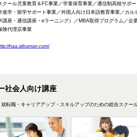
スクール児童教育＆FC事業／学童保育事業／通信制高校サポー
外進学・留学サポート事業／外国人向け日本語教育事業／カル
学講座・通信講座・eラーニング）／MBA取得プログラム／企
保険代理店事業
ttp://haa.athuman.com/
ー
社会人向け講座
、就転職・キャリアアップ・スキルアップのための総合スクー