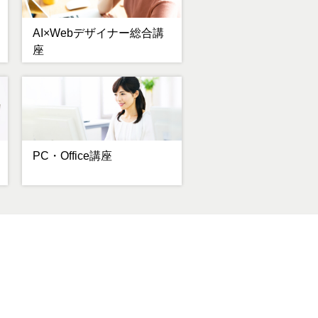
AI×Webデザイナー総合講
座
PC・Office講座