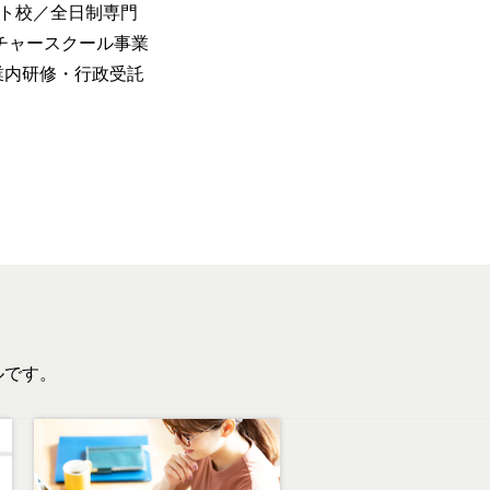
ト校／全日制専門
チャースクール事業
業内研修・行政受託
ルです。