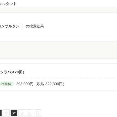
コンサルタント
の検索結果
シラバス20回）
293,000円（税込 322,300円）
授業料
火
水
木
金
土
日