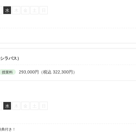
火
水
木
金
土
日
6シラバス）
293,000円（税込 322,300円）
授業料
火
水
木
金
土
日
特典付き！