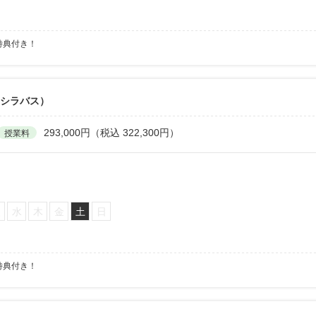
特典付き！
6シラバス）
293,000円（税込 322,300円）
授業料
火
水
木
金
土
日
特典付き！