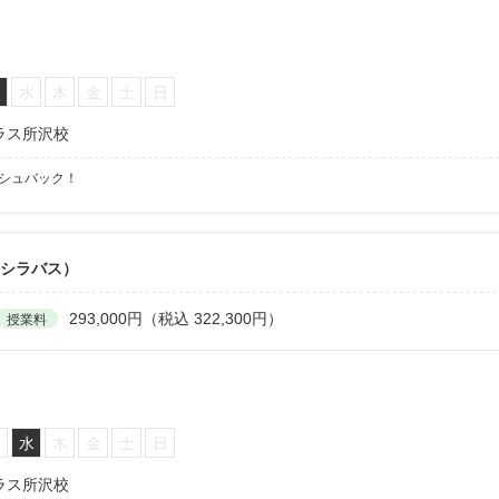
火
水
木
金
土
日
ラス所沢校
ッシュバック！
6シラバス）
293,000円（税込 322,300円）
授業料
火
水
木
金
土
日
ラス所沢校