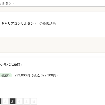
キャリアコンサルタント
の検索結果
シラバス20回）
293,000円（税込 322,300円）
授業料
火
水
木
金
土
日