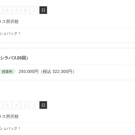
火
水
木
金
土
日
ラス所沢校
ッシュバック！
シラバス20回）
293,000円（税込 322,300円）
授業料
火
水
木
金
土
日
ラス所沢校
ッシュバック！