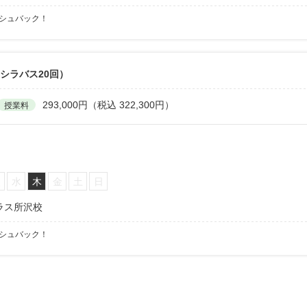
ッシュバック！
シラバス20回）
293,000円（税込 322,300円）
授業料
火
水
木
金
土
日
ラス所沢校
ッシュバック！