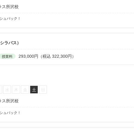
ラス所沢校
ッシュバック！
6シラバス）
293,000円（税込 322,300円）
授業料
火
水
木
金
土
日
ラス所沢校
ッシュバック！