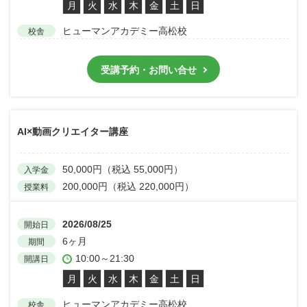
月
火
水
木
金
土
日
ヒューマンアカデミー高松校
校舎
受講予約・お問い合せ
AI×動画クリエイター講座
50,000円（税込 55,000円）
入学金
200,000円（税込 220,000円）
授業料
2026/08/25
開始日
6ヶ月
期間
10:00～21:30
開講日
月
火
水
木
金
土
日
ヒューマンアカデミー高松校
校舎