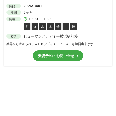
2026/10/01
開始日
6ヶ月
期間
10:00～21:30
開講日
月
火
水
木
金
土
日
ヒューマンアカデミー横浜駅前校
校舎
業界から求められるＷＥＢデザイナーに！ＡＩも学習出来ます
受講予約・お問い合せ