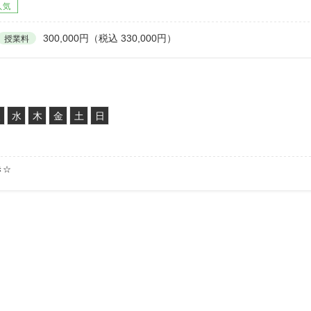
300,000円（税込 330,000円）
授業料
火
水
木
金
土
日
き☆