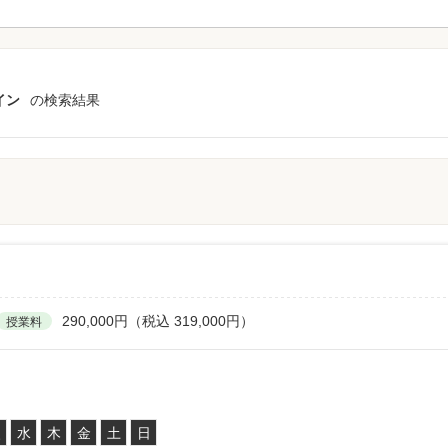
イン
の検索結果
290,000円（税込 319,000円）
授業料
火
水
木
金
土
日