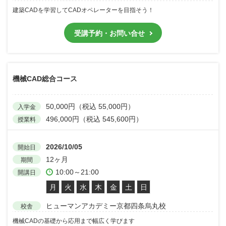
建築CADを学習してCADオペレーターを目指そう！
受講予約・お問い合せ
機械CAD総合コース
50,000円（税込 55,000円）
入学金
496,000円（税込 545,600円）
授業料
2026/10/05
開始日
12ヶ月
期間
10:00～21:00
開講日
月
火
水
木
金
土
日
ヒューマンアカデミー京都四条烏丸校
校舎
機械CADの基礎から応用まで幅広く学びます