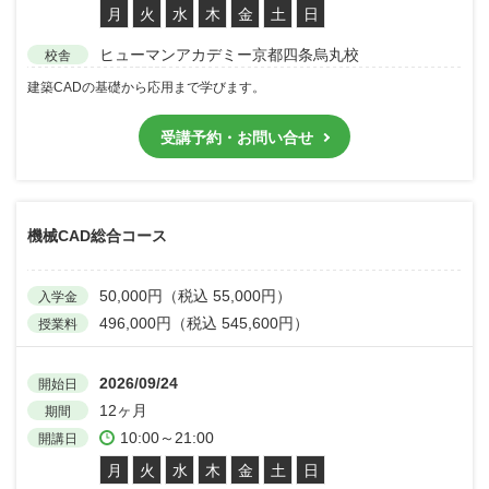
月
火
水
木
金
土
日
ヒューマンアカデミー京都四条烏丸校
校舎
建築CADの基礎から応用まで学びます。
受講予約・お問い合せ
機械CAD総合コース
50,000円（税込 55,000円）
入学金
496,000円（税込 545,600円）
授業料
2026/09/24
開始日
12ヶ月
期間
10:00～21:00
開講日
月
火
水
木
金
土
日