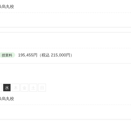
条烏丸校
195,455円（税込 215,000円）
授業料
火
水
木
金
土
日
条烏丸校