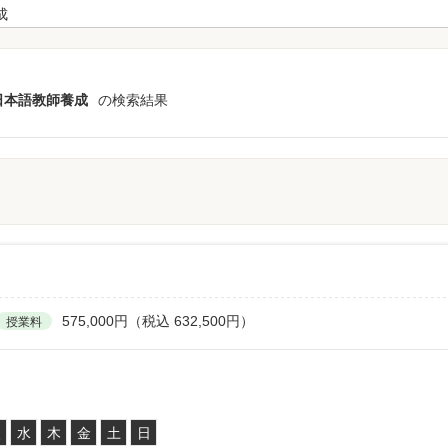
日本語教師養成
の検索結果
575,000円（税込 632,500円）
授業料
火
水
木
金
土
日