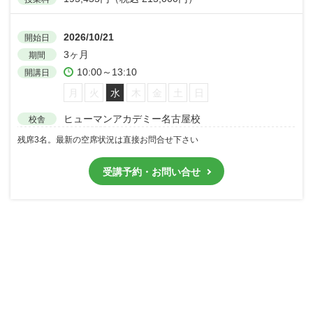
2026/10/21
開始日
3ヶ月
期間
10:00～13:10
開講日
月
火
水
木
金
土
日
ヒューマンアカデミー名古屋校
校舎
残席3名。最新の空席状況は直接お問合せ下さい
受講予約・お問い合せ