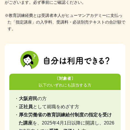
がございます。必ず事前にご確認ください。
※教育訓練経費とは受講者本人がヒューマンアカデミーに支払っ
た「指定講座」の入学料、受講料・必須別売テキストの合計額で
す。
〔対象者〕
以下のいずれにも該当する方
・
大阪府民
の方
・
正社員
として就職をめざす方
・
厚生労働省の教育訓練給付制度の指定を受け
た講座
を、2025年4月1日以降に開講し、2026