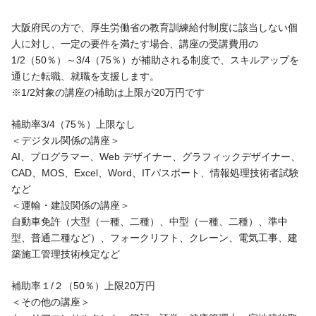
大阪府民の方で、厚生労働省の教育訓練給付制度に該当しない個
人に対し、一定の要件を満たす場合、講座の受講費用の
1/2（50％）～3/4（75％）が補助される制度で、スキルアップを
通じた転職、就職を支援します。
※1/2対象の講座の補助は上限が20万円です
補助率3/4（75％）上限なし
＜デジタル関係の講座＞
AI、プログラマー、Web デザイナー、グラフィックデザイナー、
CAD、MOS、Excel、Word、ITパスポート、情報処理技術者試験
など
＜運輸・建設関係の講座＞
自動車免許（大型（一種、二種）、中型（一種、二種）、準中
型、普通二種など）、フォークリフト、クレーン、電気工事、建
築施工管理技術検定など
補助率１/２（50％）上限20万円
＜その他の講座＞