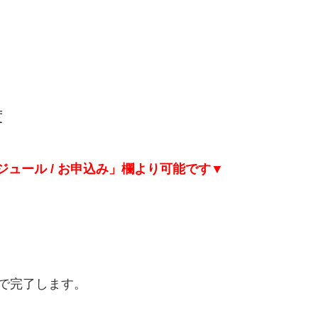
度
ュール / お申込み」欄より可能です▼
度で完了します。