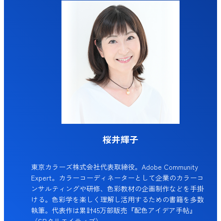
桜井輝子
東京カラーズ株式会社代表取締役。Adobe Community
Expert。カラーコーディネーターとして企業のカラーコ
ンサルティングや研修、色彩教材の企画制作などを手掛
ける。色彩学を楽しく理解し活用するための書籍を多数
執筆。代表作は累計45万部販売『配色アイデア手帖』
（SBクリエイティブ）。