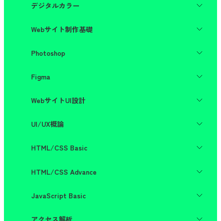
デザインとは何か
デジタルカラー
マルチメディアの扱い これからのWeb
デザインの4原則
色の基本
色彩の基礎
Webサイト制作基礎
スクリーンでのデザイン
イメージと配色
実践スキル
Webサイトについて知ろう
Photoshop
Webサイトの設計
UI設計とビジュアルデザイン
Photoshopの基本操作を知ろう
Figma
Webデザイナーが知っておきたいこと
写真を補正しよう
写真を加工しよう
Figmaの基本
WebサイトUI設計
写真の一部を選択して補正しよう
オブジェクトの描画と編集
写真を合成しよう
プロパティの編集とアイコン作成
UI/UXの概念とユーザー視点
ポストカードを作ろう
UI/UX概論
UIパーツの作成
情報設計とワイヤーフレーム
広告用のバナーを作ろう
スマートフォン版トップページの作成
Figmaを使ったプロトタイピング制作
高度なデザインに挑戦しよう -生成AIやIllustratorとの
UIデザインの原則と実践基礎
スマートフォン版下層ページの作成
HTML/CSS Basic
UIデザインの原則とプロトタイピングの改善
連携-
デザインの評価・検証と改善
PC版デザインへのレスポンシブ化
プロトタイプの作成と共有
HTMLの基本①
HTML/CSS Advance
HTMLの基本②
CSSの基本、レイアウト
ワンランク上のページ制作のために
JavaScript Basic
さまざまなデザイン表現
レイアウト手法
実践に役立つ知識
JavaScriptの基本
アクセス解析
レイアウト実践