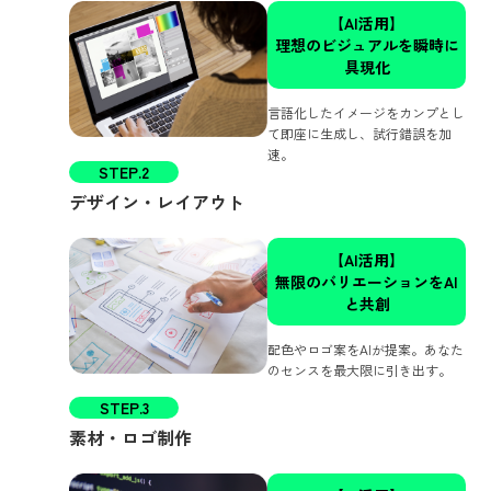
【AI活用】
理想のビジュアルを瞬時に
具現化
言語化したイメージをカンプとし
て即座に生成し、試行錯誤を加
速。
STEP.2
デザイン・レイアウト
【AI活用】
無限のバリエーションをAI
と共創
配色やロゴ案をAIが提案。あなた
のセンスを最大限に引き出す。
STEP.3
素材・ロゴ制作