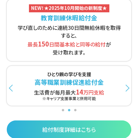
NEW！★2025年10月開始の新制度★
教育訓練休暇給付金
学び直しのために連続30日間無給休暇を取得
すると、
150
最長
日間基本給と同等の給付
が
受け取れます。
厚生労働省指定講座でスキルアップ
一般教育訓練給付制度
20
10
受講費用の
%最大
万円を支給
給付制度詳細はこちら