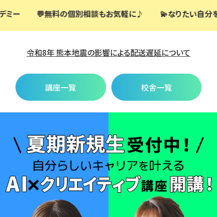
💫なりたい自分を本気で考えてみませんか？
💯学習コー
令和8年 熊本地震の影響による配送遅延について
講座一覧
校舎一覧